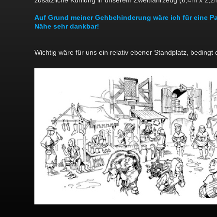
zusätzliche Kühlung in unserem Zweitfahrzeug (6,4m x 2,2
Auf Grund meiner Gehbehinderung wäre ich für eine Pa
Nähe sehr dankbar!
Wichtig wäre für uns ein relativ ebener Standplatz, beding